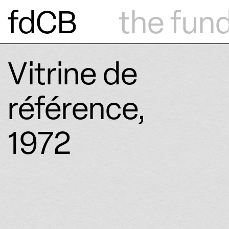
fdCB
the fun
Vitrine de
référence,
1972