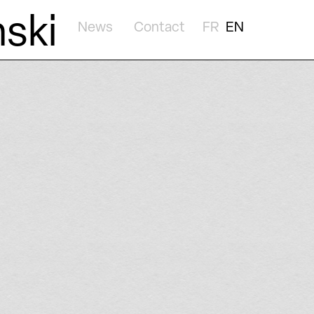
nski
News
Contact
FR
EN