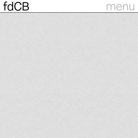
menu
fdCB