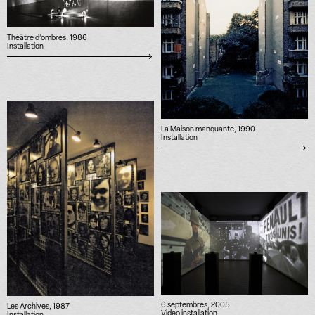
Théâtre d’ombres, 1986
Installation
La Maison manquante, 1990
Installation
6 septembres, 2005
Les Archives, 1987
Video installation