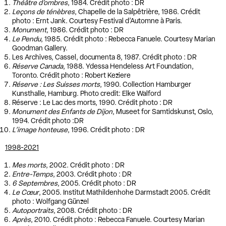
Théâtre d’ombres
, 1984. Crédit photo : DR
Leçons de ténèbres
, Chapelle de la Salpêtrière, 1986. Crédit
photo : Ernt Jank. Courtesy Festival d’Automne à Paris.
Monument
, 1986. Crédit photo : DR
Le Pendu
, 1985. Crédit photo : Rebecca Fanuele. Courtesy Marian
Goodman Gallery.
Les Archives, Cassel, documenta 8, 1987. Crédit photo : DR
Réserve Canada
, 1988. Ydessa Hendeless Art Foundation,
Toronto. Crédit photo : Robert Keziere
Réserve : Les Suisses morts
, 1990. Collection Hamburger
Kunsthalle, Hamburg. Photo credit: Elke Walford
Réserve : Le Lac des morts, 1990. Crédit photo : DR
Monument des Enfants de Dijon
, Museet for Samtidskunst, Oslo,
1994. Crédit photo :DR
L’image honteuse
, 1996. Crédit photo : DR
1998-2021
Mes morts
, 2002. Crédit photo : DR
Entre-Temps
, 2003. Crédit photo : DR
6 Septembres
, 2005. Crédit photo : DR
Le Cœur
, 2005. Institut Mathildenhohe Darmstadt 2005. Crédit
photo : Wolfgang Günzel
Autoportraits
, 2008. Crédit photo : DR
Après
, 2010. Crédit photo : Rebecca Fanuele. Courtesy Marian