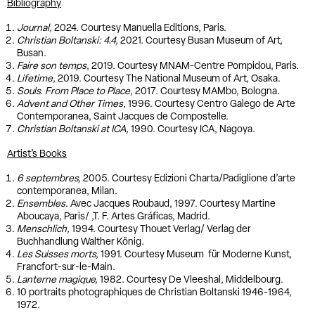
Bibliography
Journal
, 2024. Courtesy Manuella Editions, Paris.
Christian Boltanski: 4.4,
2021. Courtesy Busan Museum of Art,
Busan.
Faire son temps
, 2019. Courtesy MNAM-Centre Pompidou, Paris.
Lifetime
, 2019. Courtesy The National Museum of Art, Osaka.
Souls. From Place to Place
, 2017. Courtesy MAMbo, Bologna.
Advent and Other Times
, 1996. Courtesy Centro Galego de Arte
Contemporanea, Saint Jacques de Compostelle.
Christian Boltanski at ICA,
1990. Courtesy ICA, Nagoya.
Artist’s Books
6 septembres,
2005. Courtesy Edizioni Charta/Padiglione d’arte
contemporanea, Milan.
Ensembles
. Avec Jacques Roubaud, 1997. Courtesy Martine
Aboucaya, Paris/ ,T. F. Artes Gráficas, Madrid.
Menschlich,
1994. Courtesy Thouet Verlag/ Verlag der
Buchhandlung Walther König.
Les Suisses morts,
1991. Courtesy Museum für Moderne Kunst,
Francfort-sur-le-Main.
Lanterne magique,
1982. Courtesy De Vleeshal, Middelbourg.
10 portraits photographiques de Christian Boltanski 1946-1964,
1972.