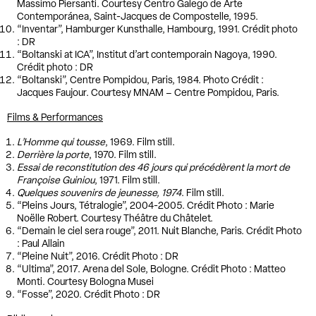
Massimo Piersanti. Courtesy Centro Galego de Arte
Contemporánea, Saint-Jacques de Compostelle, 1995.
“Inventar”, Hamburger Kunsthalle, Hambourg, 1991. Crédit photo
: DR
“Boltanski at ICA”, Institut d’art contemporain Nagoya, 1990.
Crédit photo : DR
“Boltanski”, Centre Pompidou, Paris, 1984. Photo Crédit :
Jacques Faujour. Courtesy MNAM – Centre Pompidou, Paris.
Films & Performances
L’Homme qui tousse
, 1969. Film still.
Derrière la porte
, 1970. Film still.
Essai de reconstitution des 46 jours qui précédèrent la mort de
Françoise Guiniou
, 1971. Film still.
Quelques souvenirs de jeunesse, 1974
. Film still.
“Pleins Jours, Tétralogie”, 2004-2005. Crédit Photo : Marie
Noëlle Robert. Courtesy Théâtre du Châtelet.
“Demain le ciel sera rouge”, 2011. Nuit Blanche, Paris. Crédit Photo
: Paul Allain
“Pleine Nuit”, 2016. Crédit Photo : DR
“Ultima”, 2017. Arena del Sole, Bologne. Crédit Photo : Matteo
Monti. Courtesy Bologna Musei
“Fosse”, 2020. Crédit Photo : DR