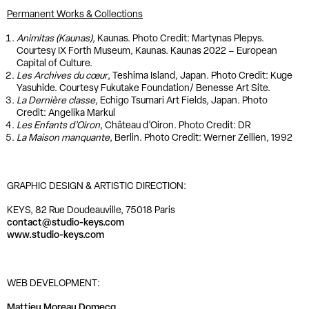
Permanent Works & Collections
Animitas (Kaunas),
Kaunas. Photo Credit: Martynas Plepys.
Courtesy IX Forth Museum, Kaunas. Kaunas 2022 – European
Capital of Culture.
Les Archives du cœur
, Teshima Island, Japan. Photo Credit: Kuge
Yasuhide. Courtesy Fukutake Foundation/ Benesse Art Site.
La Dernière classe
, Echigo Tsumari Art Fields, Japan. Photo
Credit: Angelika Markul
Les Enfants d’Oiron
, Château d’Oiron. Photo Credit: DR
La Maison manquante
, Berlin. Photo Credit: Werner Zellien, 1992
GRAPHIC DESIGN & ARTISTIC DIRECTION:
KEYS, 82 Rue Doudeauville, 75018 Paris
contact@studio-keys.com
www.studio-keys.com
WEB DEVELOPMENT:
Mattieu Moreau Domecq