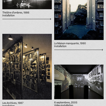
Théâtre d’ombres, 1986
Installation
La Maison manquante, 1990
Installation
6 septembres, 2005
Les Archives, 1987
Video installation