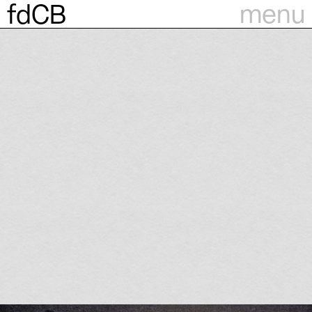
menu
fdCB