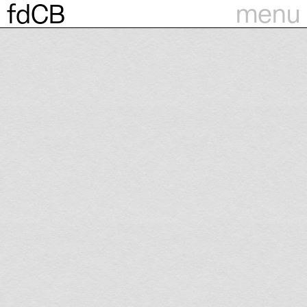
menu
fdCB