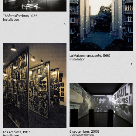
Théâtre d’ombres, 1986
Installation
La Maison manquante, 1990
Installation
6 septembres, 2005
Les Archives, 1987
Video installation