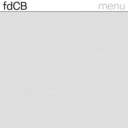
menu
fdCB