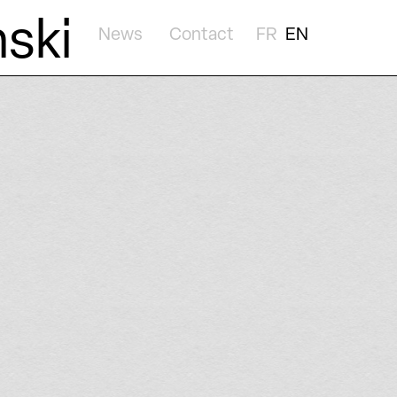
nski
News
Contact
FR
EN