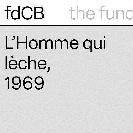
fdCB
the fun
L’Homme qui
lèche,
1969