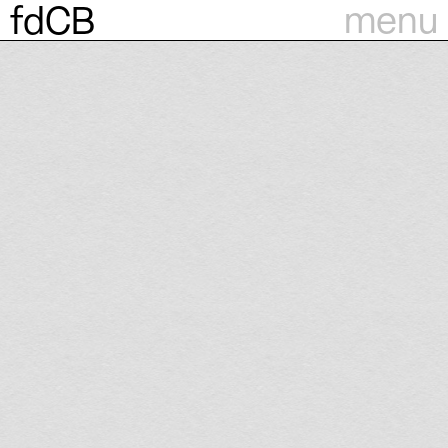
menu
fdCB