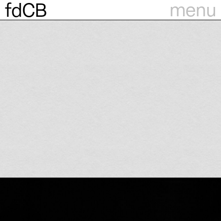
menu
fdCB