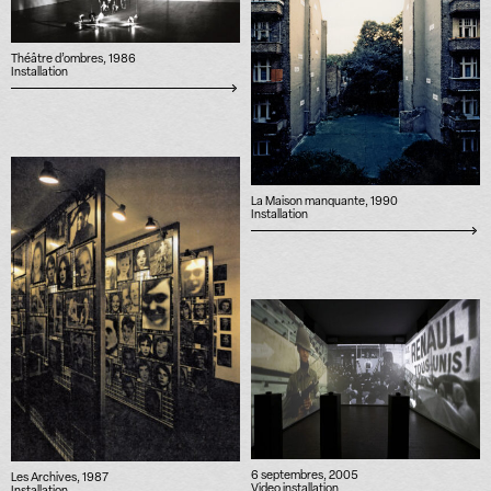
Théâtre d’ombres, 1986
Installation
La Maison manquante, 1990
Installation
6 septembres, 2005
Les Archives, 1987
Video installation